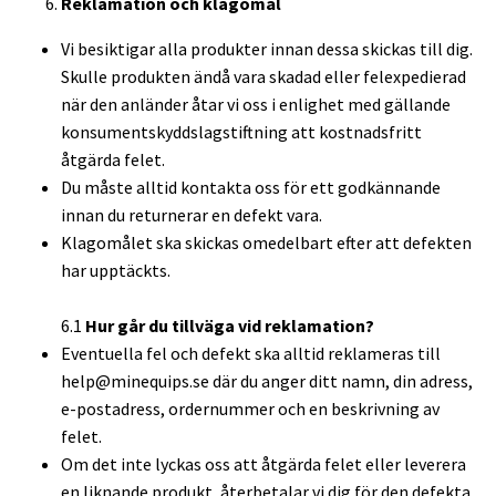
Reklamation och klagomål
Vi besiktigar alla produkter innan dessa skickas till dig.
Skulle produkten ändå vara skadad eller felexpedierad
när den anländer åtar vi oss i enlighet med gällande
konsumentskyddslagstiftning att kostnadsfritt
åtgärda felet.
Du måste alltid kontakta oss för ett godkännande
innan du returnerar en defekt vara.
Klagomålet ska skickas omedelbart efter att defekten
har upptäckts.
6.1
Hur går du tillväga vid reklamation?
Eventuella fel och defekt ska alltid reklameras till
help@minequips.se
där du anger ditt namn, din adress,
e-postadress, ordernummer och en beskrivning av
felet.
Om det inte lyckas oss att åtgärda felet eller leverera
en liknande produkt, återbetalar vi dig för den defekta