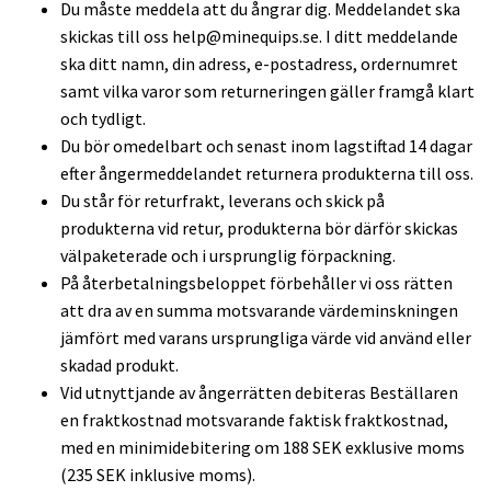
Du måste meddela att du ångrar dig. Meddelandet ska
skickas till oss
help@minequips.se
. I ditt meddelande
ska ditt namn, din adress, e-postadress, ordernumret
samt vilka varor som returneringen gäller framgå klart
och tydligt.
Du bör omedelbart och senast inom lagstiftad 14 dagar
efter ångermeddelandet returnera produkterna till oss.
Du står för returfrakt, leverans och skick på
produkterna vid retur, produkterna bör därför skickas
välpaketerade och i ursprunglig förpackning.
På återbetalningsbeloppet förbehåller vi oss rätten
att dra av en summa motsvarande värdeminskningen
jämfört med varans ursprungliga värde vid använd eller
skadad produkt.
Vid utnyttjande av ångerrätten debiteras Beställaren
en fraktkostnad motsvarande faktisk fraktkostnad,
med en minimidebitering om 188 SEK exklusive moms
(235 SEK inklusive moms).