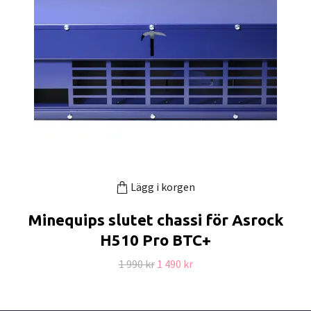
Lägg i korgen
Minequips slutet chassi för Asrock
H510 Pro BTC+
1 990 kr
1 490 kr