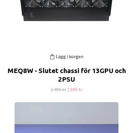
Lägg i korgen
MEQ8W - Slutet chassi för 13GPU och
2PSU
2 490 kr
1 690 kr