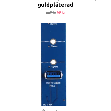
guldpläterad
119 kr
69 kr