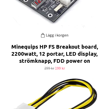
Lägg i korgen
Minequips HP FS Breakout board,
2200watt, 12 portar, LED display,
strömknapp, FDD power on
299 kr
199 kr