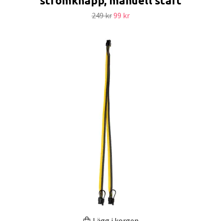
strömknapp, manuell start
249 kr
99 kr
Lägg i korgen