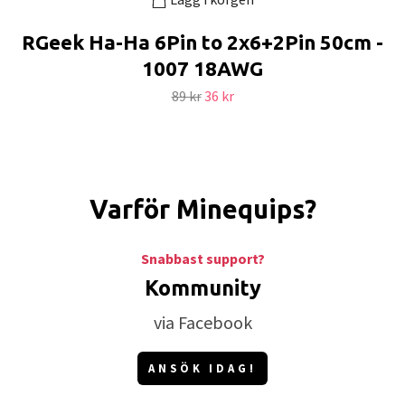
RGeek Ha-Ha 6Pin to 2x6+2Pin 50cm -
1007 18AWG
89 kr
36 kr
Varför Minequips?
Snabbast support?
Kommunity
via Facebook
ANSÖK IDAG!