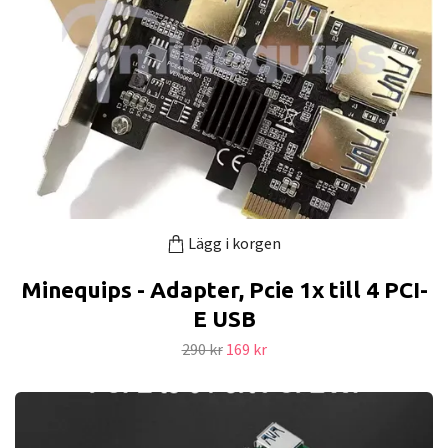
Lägg i korgen
Minequips - Adapter, Pcie 1x till 4 PCI-
E USB
290 kr
169 kr