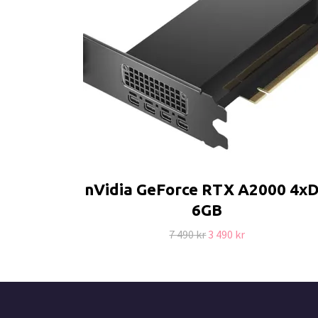
nVidia GeForce RTX A2000 4x
6GB
7 490 kr
3 490 kr