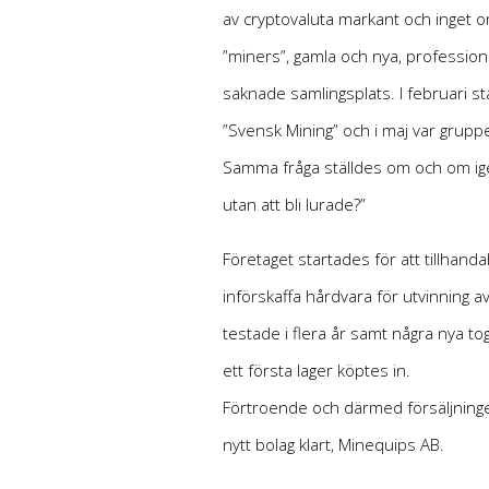
av cryptovaluta markant och inget o
”miners”, gamla och nya, professio
saknade samlingsplats. I februari 
”Svensk Mining” och i maj var grup
Samma fråga ställdes om och om igen
utan att bli lurade?”
Företaget startades för att tillhandah
införskaffa hårdvara för utvinning a
testade i flera år samt några nya t
ett första lager köptes in.
Förtroende och därmed försäljninge
nytt bolag klart, Minequips AB.