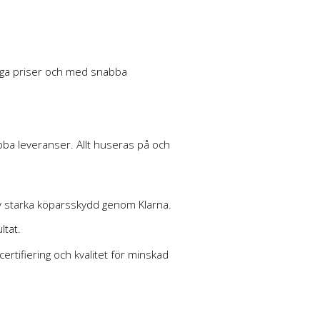
mliga priser och med snabba
abba leveranser. Allt huseras på och
av starka köparsskydd genom Klarna.
ltat.
tifiering och kvalitet för minskad