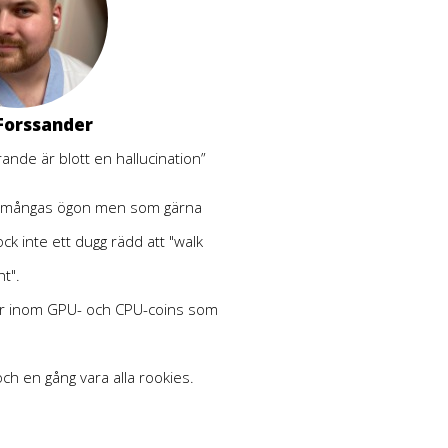
Forssander
ande är blott en hallucination”
 i mångas ögon men som gärna
ck inte ett dugg rädd att "walk
ht".
r inom GPU- och CPU-coins som
a och en gång vara alla rookies.