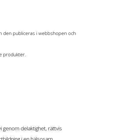
nan den publiceras i webbshopen och
e produkter.
 genom delaktighet, rättvis
bildning i en hälsosam,