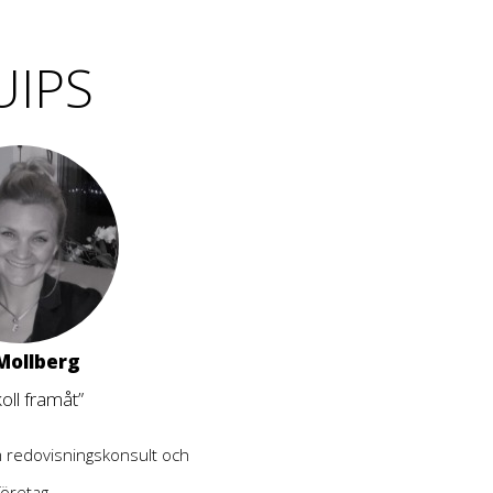
UIPS
Mollberg
koll framåt”
 redovisningskonsult och
företag.