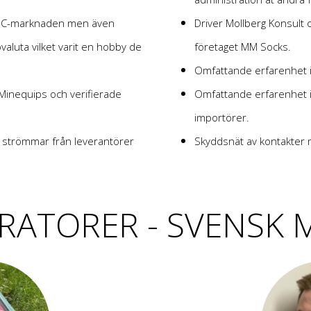
a PC-marknaden men även
Driver Mollberg Konsult o
ovaluta vilket varit en hobby de
företaget MM Socks.
Omfattande erfarenhet 
Minequips och verifierade
Omfattande erfarenhet 
importörer.
a strömmar från leverantörer
Skyddsnät av kontakter
ATORER - SVENSK 