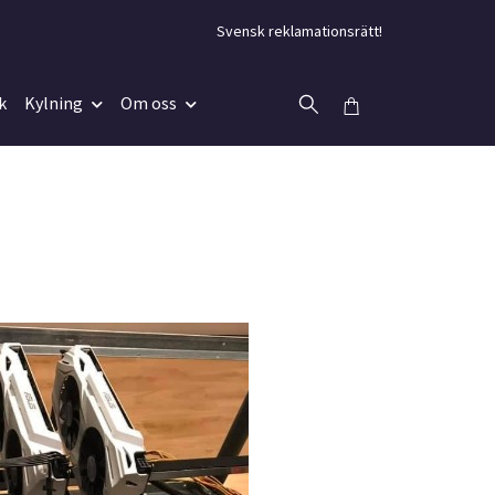
Svensk reklamationsrätt!
k
Kylning
Om oss