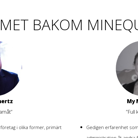
MET BAKOM MINEQ
nertz
My 
framåt”
”Full 
företag i olika former, primärt
Gedigen erfarenhet som
administration åt andra 