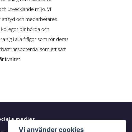
 och utvecklande miljö. Vi
v attityd och medarbetares
kollegor blir hörda och
a sig i alla frågor som rör deras
örbättringspotential som ett sätt
r kvalitet.
ociala medier
Vi använder cookies