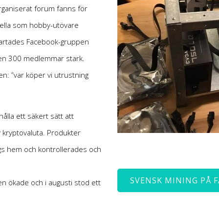
rganiserat forum fanns för
nella som hobby-utövare
startades Facebook-gruppen
pen 300 medlemmar stark.
: ”var köper vi utrustning
ålla ett säkert sätt att
v kryptovaluta. Produkter
ogs hem och kontrollerades och
SVENSK MINING PÅ 
n ökade och i augusti stod ett