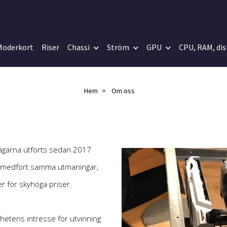
Moderkort
Riser
Chassi
Ström
GPU
CPU, RAM, dis
Hem
Om oss
 ägarna utförts sedan 2017
id medfört samma utmaningar,
r för skyhöga priser.
etens intresse för utvinning