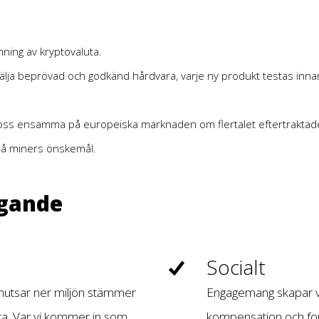
nning av kryptovaluta.
 sälja beprövad och godkänd hårdvara, varje ny produkt testas in
r oss ensamma på europeiska marknaden om flertalet eftertraktad
på miners önskemål.
agande
Socialt
smutsar ner miljön stämmer
Engagemang skapar vi
a. Var vi kommer in som
kompensation och fort