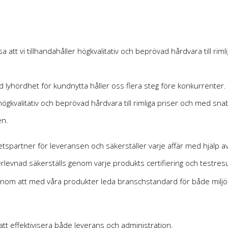
att vi tillhandahåller högkvalitativ och beprövad hårdvara till ri
 lyhördhet för kundnytta håller oss flera steg före konkurrenter.
högkvalitativ och beprövad hårdvara till rimliga priser och med sn
en.
tspartner för leveransen och säkerställer varje affär med hjälp 
rlevnad säkerställs genom varje produkts certifiering och testresu
nom att med våra produkter leda branschstandard för både miljöcer
tt effektivisera både leverans och administration.