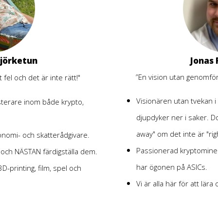
Björketun
Jonas 
”En vision utan genomför
 fel och det är inte rätt!"
Visionären utan tvekan
terare inom både krypto,
djupdyker ner i saker. Do
away" om det inte är "rig
nomi- och skatterådgivare.
Passionerad kryptomine
t och NÄSTAN färdigställa dem.
har ögonen på ASICs.
-printing, film, spel och
Vi är alla här för att lär