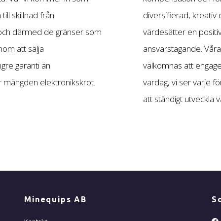
ill skillnad från
diversifierad, kreativ
 och därmed de gränser som
värdesätter en positi
nom att sälja
ansvarstagande. Våra 
gre garanti än
välkomnas att engager
 mängden elektronikskrot.
vardag, vi ser varje f
att ständigt utveckla vå
Minequips AB
S