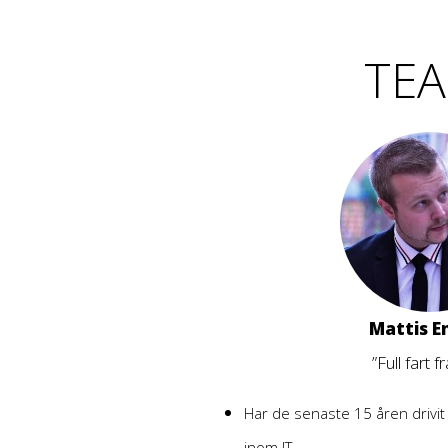
TEA
Mattis E
”Full fart 
Har de senaste 15 åren drivit 
inom IT.