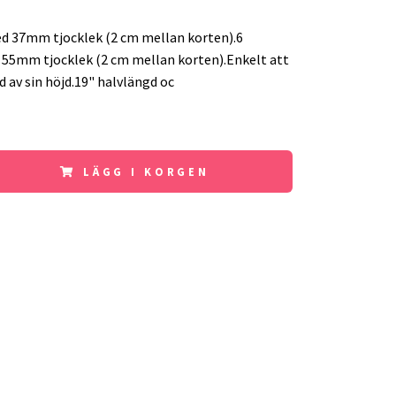
ed 37mm tjocklek (2 cm mellan korten).6
 55mm tjocklek (2 cm mellan korten).Enkelt att
d av sin höjd.19" halvlängd oc
LÄGG I KORGEN