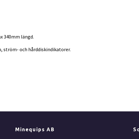
ax 340mm längd.
 ström- och hårddiskindikatorer.
Minequips AB
S