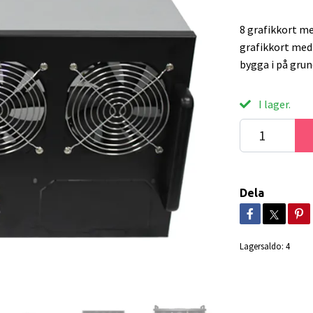
8 grafikkort m
grafikkort med
bygga i på grun
I lager.
Dela
Lagersaldo:
4