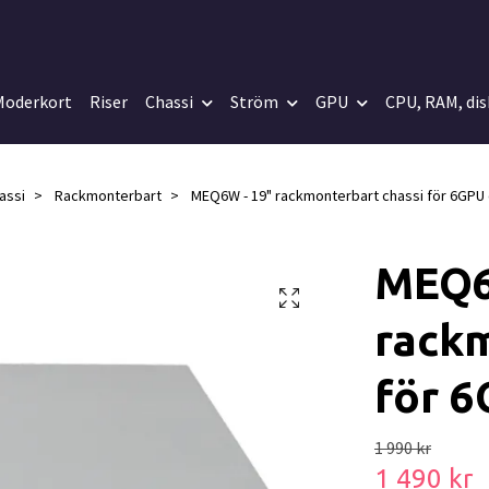
Moderkort
Riser
Chassi
Ström
GPU
CPU, RAM, dis
assi
Rackmonterbart
MEQ6W - 19" rackmonterbart chassi för 6GPU
MEQ6
rackm
för 
1 990 kr
1 490 kr