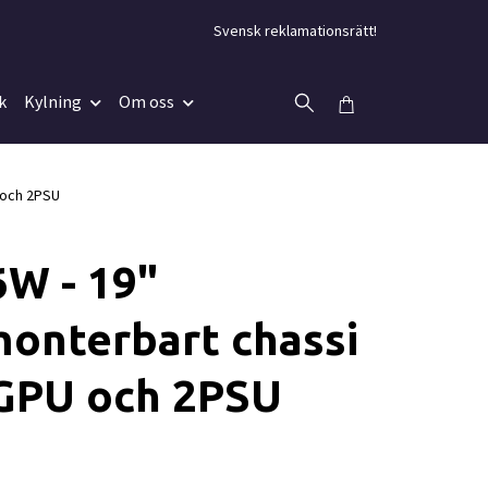
Svensk reklamationsrätt!
k
Kylning
Om oss
 och 2PSU
W - 19"
onterbart chassi
6GPU och 2PSU