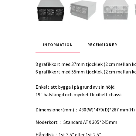
INFORMATION
RECENSIONER
8 grafikkort med 37mm tjocklek (2 cm mellan ko
6 grafikkort med 55mm tjocklek (2 cm mellan ko
Enkelt att bygga i på grund av sin höjd.
19" halvlängd och mycket flexibelt chassi.
Dimensioner(mm)：430(W)*470(D)*267 mm(H)
Moderkort： Standard ATX 305*245mm
Hårddisk：1st 3.5" eller 1st 2.5"