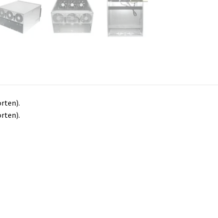
rten).
rten).