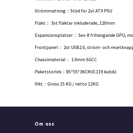
Strömmatning：Stöd för 2st ATX PSU
Fläkt： 3st fläktar inkluderade, 120mm
Expansionsplatser： Sex-8 frihängande GPU, m
Frontpanel： 2st USB2.0, ström- och resetknapp,
Chassimaterial： 1.0mm SGCC
Paketstorlek：85*55*36CM(0.119 kubik)
Vikt：Gross 15 KG / netto 12KG
Om oss